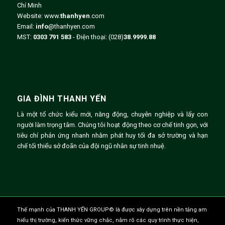
Chí Minh
Website: www.
thanhyen
.com
Email:
info
@thanhyen.com
MST:
0303 791 583
- Điện thoại:
(028)
38.9999.88
GIA ĐÌNH THANH YẾN
Là một tổ chức kiểu mới, năng động, chuyên nghiệp và lấy con
người làm trọng tâm. Chúng tôi hoạt động theo cơ chế tinh gọn, với
tiêu chí phản ứng nhanh nhằm phát huy tối đa sở trường và hạn
chế tối thiểu sở đoãn của đội ngũ nhân sự tinh nhuệ.
Thế mạnh của THANH YẾN GROUP© là được xây dựng trên nền tảng am
hiểu thị trường, kiến thức vững chắc, nắm rõ các quy trình thực hiện,