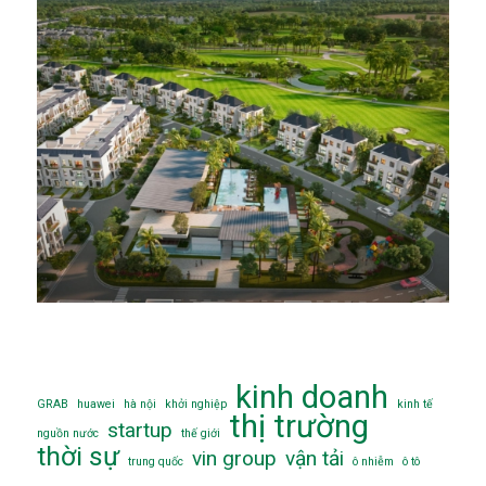
kinh doanh
GRAB
huawei
hà nội
khởi nghiệp
kinh tế
thị trường
startup
nguồn nước
thế giới
thời sự
vin group
vận tải
trung quốc
ô nhiễm
ô tô