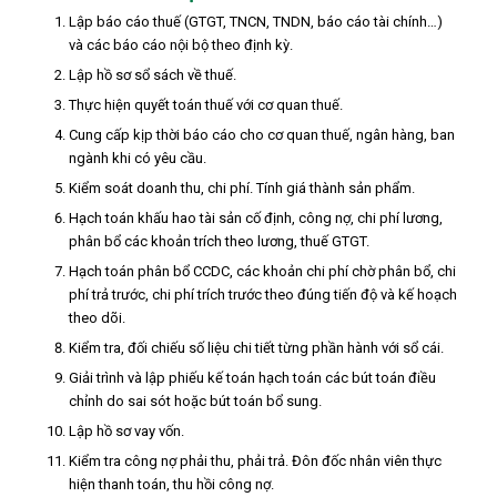
Lập báo cáo thuế (GTGT, TNCN, TNDN, báo cáo tài chính…)
và các báo cáo nội bộ theo định kỳ.
Lập hồ sơ sổ sách về thuế.
Thực hiện quyết toán thuế với cơ quan thuế.
Cung cấp kịp thời báo cáo cho cơ quan thuế, ngân hàng, ban
ngành khi có yêu cầu.
Kiểm soát doanh thu, chi phí. Tính giá thành sản phẩm.
Hạch toán khấu hao tài sản cố định, công nợ, chi phí lương,
phân bổ các khoản trích theo lương, thuế GTGT.
Hạch toán phân bổ CCDC, các khoản chi phí chờ phân bổ, chi
phí trả trước, chi phí trích trước theo đúng tiến độ và kế hoạch
theo dõi.
Kiểm tra, đối chiếu số liệu chi tiết từng phần hành với sổ cái.
Giải trình và lập phiếu kế toán hạch toán các bút toán điều
chỉnh do sai sót hoặc bút toán bổ sung.
Lập hồ sơ vay vốn.
Kiểm tra công nợ phải thu, phải trả. Đôn đốc nhân viên thực
hiện thanh toán, thu hồi công nợ.