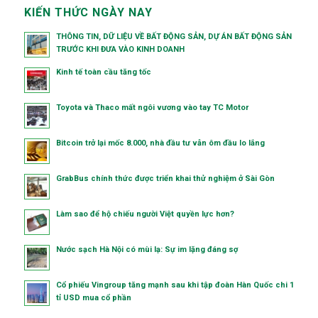
KIẾN THỨC NGÀY NAY
THÔNG TIN, DỮ LIỆU VỀ BẤT ĐỘNG SẢN, DỰ ÁN BẤT ĐỘNG SẢN
TRƯỚC KHI ĐƯA VÀO KINH DOANH
Kinh tế toàn cầu tăng tốc
Toyota và Thaco mất ngôi vương vào tay TC Motor
Bitcoin trở lại mốc 8.000, nhà đầu tư vẫn ôm đầu lo lắng
GrabBus chính thức được triển khai thử nghiệm ở Sài Gòn
Làm sao để hộ chiếu người Việt quyền lực hơn?
Nước sạch Hà Nội có mùi lạ: Sự im lặng đáng sợ
Cổ phiếu Vingroup tăng mạnh sau khi tập đoàn Hàn Quốc chi 1
tỉ USD mua cổ phần