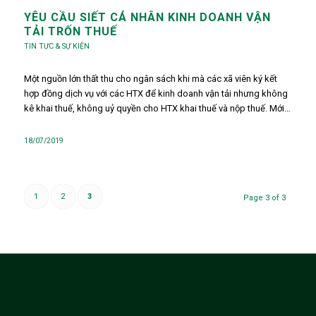
YÊU CẦU SIẾT CÁ NHÂN KINH DOANH VẬN
TẢI TRỐN THUẾ
TIN TƯC & SỰ KIỆN
Một nguồn lớn thất thu cho ngân sách khi mà các xã viên ký kết
hợp đồng dịch vụ với các HTX để kinh doanh vận tải nhưng không
kê khai thuế, không uỷ quyền cho HTX khai thuế và nộp thuế. Mới…
18/07/2019
1
2
3
Page 3 of 3